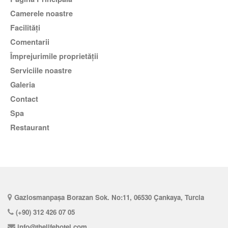
Camerele noastre
Facilităţi
comentarii
Împrejurimile proprietății
Serviciile noastre
Galeria
Contact
spa
restaurant
Gaziosmanpaşa Borazan Sok. No:11, 06530 Çankaya, Turcia
(+90) 312 426 07 05
info@thelifehotel.com