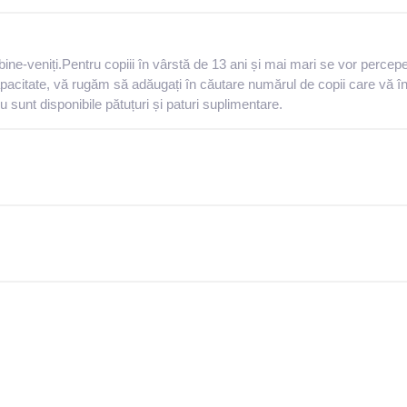
 bine-veniți.Pentru copiii în vârstă de 13 ani și mai mari se vor percepe
apacitate, vă rugăm să adăugați în căutare numărul de copii care vă îns
 sunt disponibile pătuțuri și paturi suplimentare.